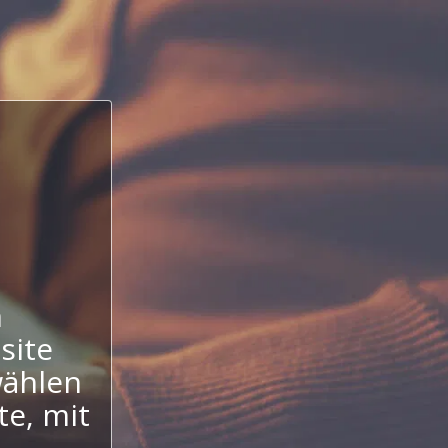
n
site
wählen
te, mit