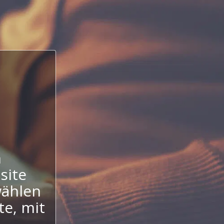
n
site
wählen
te, mit